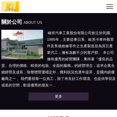
關於公司
ABOUT US
峻祥汽車工業股份有限公司創立於民國
1985年，主要從事日系、歐系卡車外觀零
件及售後維修零件之生產製造並為其它產
業代工；擁有為數不少的客戶群。 本公司
擁有優秀的經營團隊，秉持著『優良的品
質、合理的價格、精美的包裝、全面的服務』的經營理念，追求企業永
續經營及成長；除整體營運穩定外，獲利狀況也逐年提昇，是國內績優
廠商之一 。我們重視每一位員工，除了有良好工作環境、也提供學習及
成長的空間，歡迎優秀的朋友一...
更多