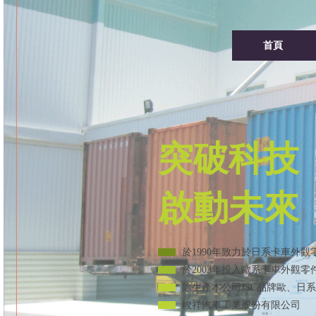
首頁
突破科技
啟動未來
於1990年致力於日系卡車外
於2003年投入歐系卡車外觀
除生產本公司JSC品牌歐、日
峻祥汽車工業股份有限公司