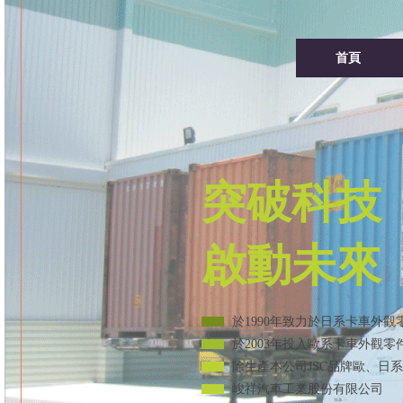
首頁
突破科技
啟動未來
於1990年致力於日系卡車外
於2003年投入歐系卡車外觀
除生產本公司JSC品牌歐、日
峻祥汽車工業股份有限公司