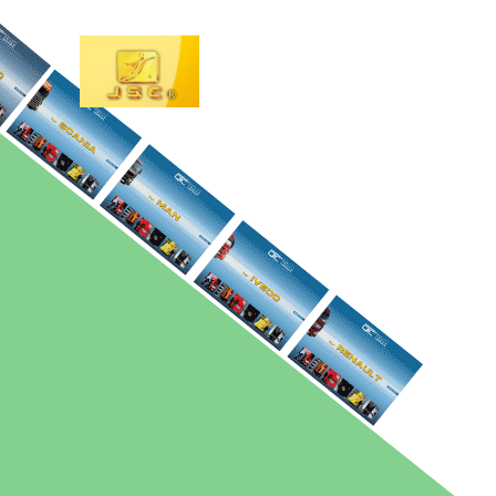
於1990
於2003
除生產本公
峻祥汽車